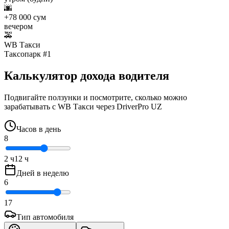
🌆
+78 000 сум
вечером
🚕
WB Такси
Таксопарк #1
Калькулятор дохода водителя
Подвигайте ползунки и посмотрите, сколько можно
зарабатывать с WB Такси через DriverPro UZ
Часов в день
8
2
ч
12
ч
Дней в неделю
6
1
7
Тип автомобиля